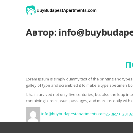
Автор:
info@buybudape
П
Lorem Ipsum is simply dummy text of the printing and type
galley of type and scrambled it to make a type specimen bo
It has survived not only five centuries, but also the leap in
containing Lorem Ipsum passages, and more recently with d
Author
Posted
info@buybudapestapartments.com
25 июля, 2018
2
on