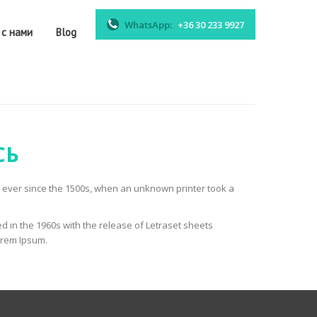
WhatsApp:
+36 30 233 9927
 с нами
Blog
СЬ
t ever since the 1500s, when an unknown printer took a
sed in the 1960s with the release of Letraset sheets
orem Ipsum.