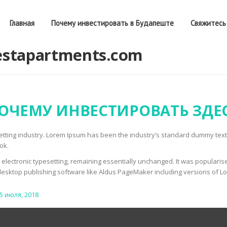
Главная
Почему инвестировать в Будапеште
Свяжитесь
stapartments.com
ОЧЕМУ ИНВЕСТИРОВАТЬ ЗДЕ
setting industry. Lorem Ipsum has been the industry’s standard dummy tex
ok.
to electronic typesetting, remaining essentially unchanged. It was populari
esktop publishing software like Aldus PageMaker including versions of L
5 июля, 2018